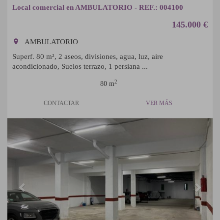
Local comercial en AMBULATORIO - REF.: 004100
145.000 €
room
AMBULATORIO
Superf. 80 m², 2 aseos, divisiones, agua, luz, aire
acondicionado, Suelos terrazo, 1 persiana ...
2
80 m
CONTACTAR
VER MÁS
Previous
Next