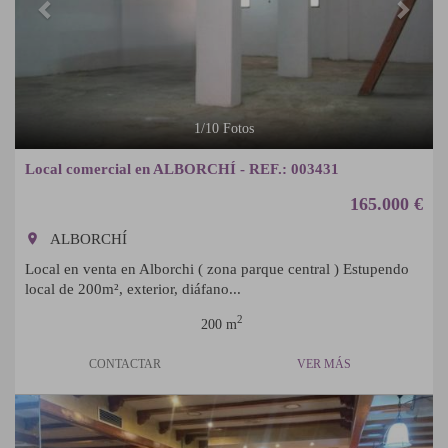
1
/
10
Fotos
Local comercial en ALBORCHÍ - REF.: 003431
165.000 €
room
ALBORCHÍ
Local en venta en Alborchi ( zona parque central ) Estupendo
local de 200m², exterior, diáfano...
2
200 m
CONTACTAR
VER MÁS
Previous
Next