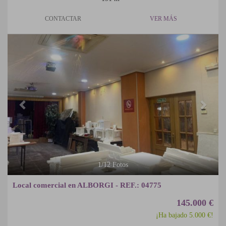
CONTACTAR
VER MÁS
Previous
Next
1
/
12
Fotos
Local comercial en ALBORGI - REF.: 04775
145.000 €
¡Ha bajado 5.000 €!