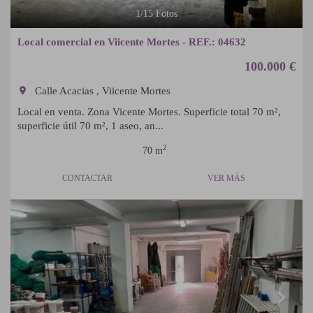
1
/
15
Fotos
Local comercial en Viicente Mortes - REF.: 04632
100.000 €
room
Calle Acacias , Viicente Mortes
Local en venta. Zona Vicente Mortes. Superficie total 70 m²,
superficie útil 70 m², 1 aseo, an...
2
70 m
CONTACTAR
VER MÁS
Previous
Next