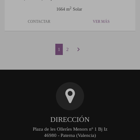
2
1664 m
Solar
CONTACTAR
VER MÁS
chevron_right
1
2
DIRECCIÓN
Plaza de les Olleríes Menors nº 1 Bj Iz
46980 - Paterna (Valencia)