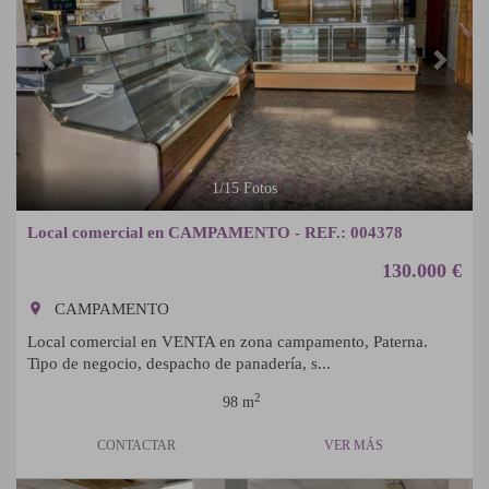
1
/
15
Fotos
Local comercial en CAMPAMENTO - REF.: 004378
130.000 €
room
CAMPAMENTO
Local comercial en VENTA en zona campamento, Paterna.
Tipo de negocio, despacho de panadería, s...
2
98 m
CONTACTAR
VER MÁS