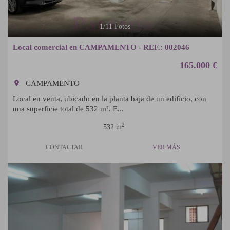
1
/
11
Fotos
Local comercial en CAMPAMENTO - REF.: 002046
165.000 €
room
CAMPAMENTO
Local en venta, ubicado en la planta baja de un edificio, con
una superficie total de 532 m². E...
2
532 m
CONTACTAR
VER MÁS
Previous
Next