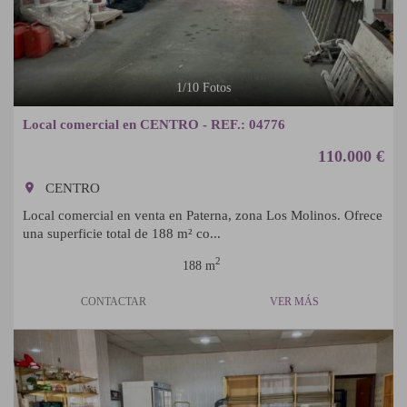
1
/
10
Fotos
Local comercial en CENTRO - REF.: 04776
110.000 €
room
CENTRO
Local comercial en venta en Paterna, zona Los Molinos. Ofrece
una superficie total de 188 m² co...
2
188 m
CONTACTAR
VER MÁS
Previous
Next