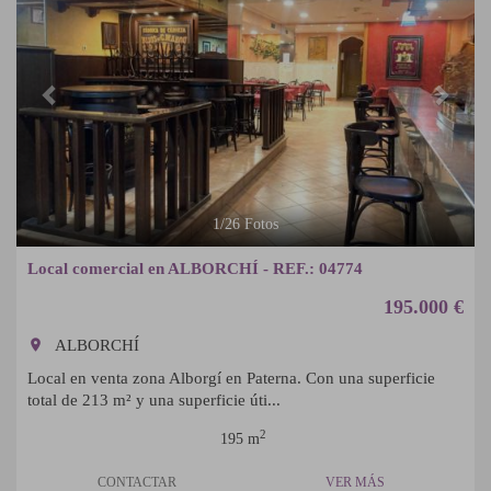
1
/
26
Fotos
Local comercial en ALBORCHÍ - REF.: 04774
195.000 €
room
ALBORCHÍ
Local en venta zona Alborgí en Paterna. Con una superficie
total de 213 m² y una superficie úti...
2
195 m
CONTACTAR
VER MÁS