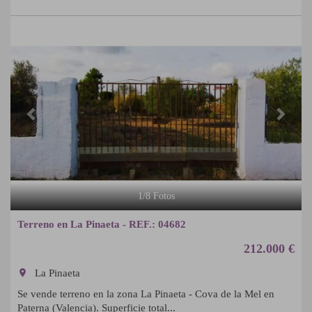
Previous
Next
1
/
8
Fotos
Terreno en La Pinaeta - REF.: 04682
212.000 €
room
La Pinaeta
Se vende terreno en la zona La Pinaeta - Cova de la Mel en
Paterna (Valencia). Superficie total...