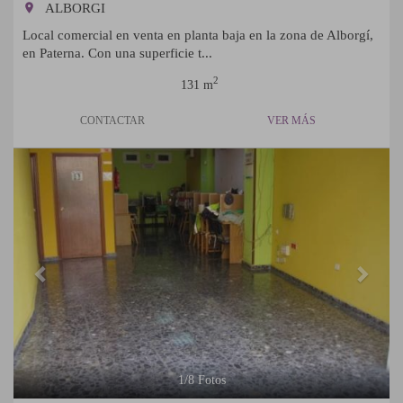
room
ALBORGI
Local comercial en venta en planta baja en la zona de Alborgí,
en Paterna. Con una superficie t...
2
131 m
CONTACTAR
VER MÁS
Previous
Next
1
/
8
Fotos