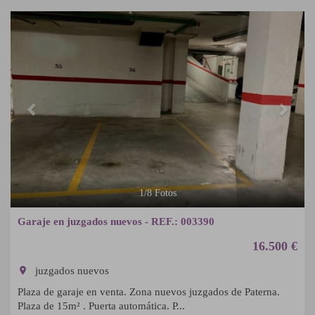
Previous
Next
1
/
8
Fotos
Garaje en juzgados nuevos - REF.: 003390
16.500 €
room
juzgados nuevos
Plaza de garaje en venta. Zona nuevos juzgados de Paterna.
Plaza de 15m² . Puerta automática. P...