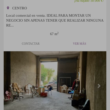
¡Ha bajado 50.000 €!
room
CENTRO
Local comercial en venta. IDEAL PARA MONTAR UN
NEGOCIO SIN APENAS TENER QUE REALIZAR NINGUNA
RE...
2
67 m
CONTACTAR
VER MÁS
Previous
Next