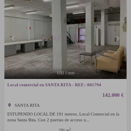
Previous
Next
1
/
33
Fotos
Local comercial en SANTA RITA - REF.: 001794
142.000 €
room
SANTA RITA
ESTUPENDO LOCAL DE 191 metros, Local Comercial en la
zona Santa Rita. Con 2 puertas de acceso u...
2
191 m