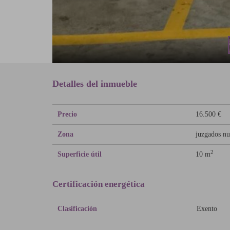
Detalles del inmueble
Precio
16.500 €
Zona
juzgados n
2
Superficie útil
10 m
Certificación energética
Clasificación
Exento