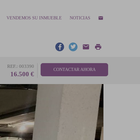
email
VENDEMOS SU INMUEBLE
NOTICIAS
email
print
REF.: 003390
CONTACTAR AHORA
16.500 €