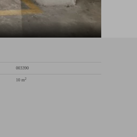
003390
2
10 m