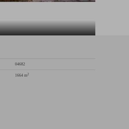
04682
2
1664 m