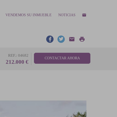
email
VENDEMOS SU INMUEBLE
NOTICIAS
email
print
REF.: 04682
CONTACTAR AHORA
212.000 €