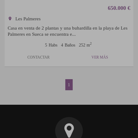
650.000 €
room
Les Palmeres
Casa en venta de 2 plantas y una buhardilla en la playa de Les
Palmeres en Sueca se encuentra e...
2
5
Habs
4
Baños
252 m
CONTACTAR
VER MÁS
1