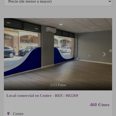
Previous
Next
1
/
13
Fotos
Local comercial en Centre - REF.: 002269
460 €/mes
room
Centre