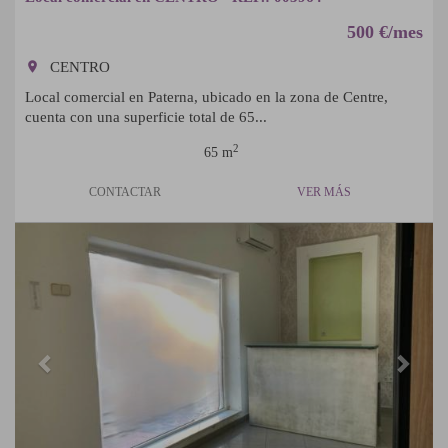
500 €/mes
room
CENTRO
Local comercial en Paterna, ubicado en la zona de Centre,
cuenta con una superficie total de 65...
2
65 m
CONTACTAR
VER MÁS
Previous
Next