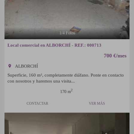
1
/
4
Fotos
Local comercial en ALBORCHÍ - REF.: 000713
700 €/mes
room
ALBORCHÍ
Superficie, 160 m², completamente diáfano. Ponte en contacto
con nosotros y haremos una visita...
2
170 m
CONTACTAR
VER MÁS
Previous
Next