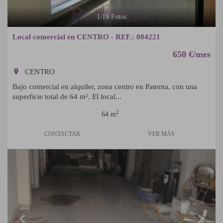
1
/
19
Fotos
Local comercial en CENTRO - REF.: 004221
650 €/mes
room
CENTRO
Bajo comercial en alquiler, zona centro en Paterna, con una
superficie total de 64 m². El local...
2
64 m
CONTACTAR
VER MÁS
Previous
Next