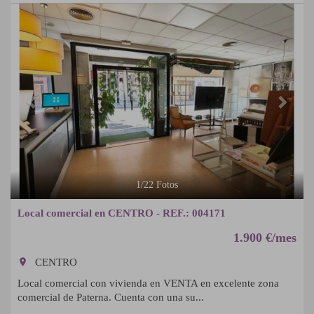
Previous
Next
1
/
22
Fotos
Local comercial en CENTRO - REF.: 004171
1.900 €/mes
room
CENTRO
Local comercial con vivienda en VENTA en excelente zona
comercial de Paterna. Cuenta con una su...