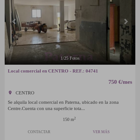
1
/
25
Fotos
Local comercial en CENTRO - REF.: 04741
750 €/mes
room
CENTRO
Se alquila local comercial en Paterna, ubicado en la zona
Centre.Cuenta con una superficie tota...
2
150 m
CONTACTAR
VER MÁS