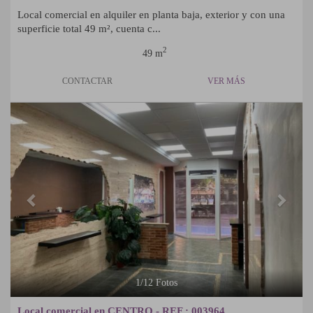
Local comercial en alquiler en planta baja, exterior y con una
superficie total 49 m², cuenta c...
2
49 m
CONTACTAR
VER MÁS
Previous
Next
1
/
12
Fotos
Local comercial en CENTRO - REF.: 003964